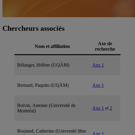
Chercheurs associés
Axe de
Nom et affiliation
recherche
Bélanger, Hélène (UQÀM)
Axe 1
Bernard, Paquito (UQÀM)
Axe 1
Boivin, Antoine (Université de
Axe 1
et
2
Montréal)
Bouland, Catherine (Université libre
Axe 1