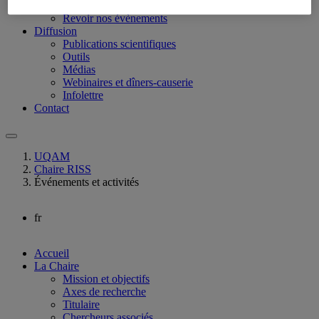
Le Rendez vous de la Chaire RISS
Revoir nos évènements
Diffusion
Publications scientifiques
Outils
Médias
Webinaires et dîners-causerie
Infolettre
Contact
UQAM
Chaire RISS
Événements et activités
fr
Accueil
La Chaire
Mission et objectifs
Axes de recherche
Titulaire
Chercheurs associés