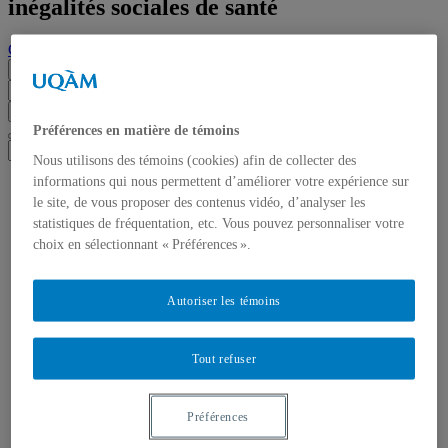
inégalités sociales de santé
Chaire de recherche sur la réduction des inégalités sociales de santé
Menu
Chercher dans ce site
Chercher sur uqam.ca
Chercher sur le web
Préférences en matière de témoins
Nous utilisons des témoins (cookies) afin de collecter des
informations qui nous permettent d’améliorer votre expérience sur
Accueil
le site, de vous proposer des contenus vidéo, d’analyser les
La Chaire
Mission et objectifs
statistiques de fréquentation, etc. Vous pouvez personnaliser votre
Axes de recherche
choix en sélectionnant « Préférences ».
Titulaire
Chercheurs associés
Équipe
Autoriser les témoins
Comité de direction
Comité scientifique
Comité de gouvernance
Tout refuser
Étudiant·es et équipe de soutien à la recherche
Pair·es chercheur·es
Projets
Préférences
Événements
Prochain évènement