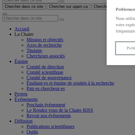
Chercher dans ce site
Chercher sur uqam.ca
Chercher sur le web
Préférence
Nous utilis
votre expér
Accueil
fréquentati
La Chaire
Mission et objectifs
Axes de recherche
Préf
Titulaire
Chercheurs associés
Équipe
Comité de direction
Comité scientifique
Comité de gouvernance
Étudiant·es et équipe de soutien à la recherche
Pair·es chercheur·es
Projets
Événements
Prochain évènement
Le Rendez vous de la Chaire RISS
Revoir nos évènements
Diffusion
Publications scientifiques
Outils