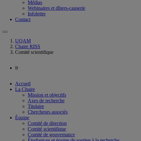
Médias
Webinaires et dîners-causerie
Infolettre
Contact
UQAM
Chaire RISS
Comité scientifique
fr
Accueil
La Chaire
Mission et objectifs
Axes de recherche
Titulaire
Chercheurs associés
Équipe
Comité de direction
Comité scientifique
Comité de gouvernance
Étudiant·es et équipe de soutien à la recherche